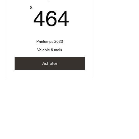
464$
$
464
Printemps 2023
Valable 6 mois
Acheter
Westy Crew
Westy Crew par mois
92,80
$
92,80