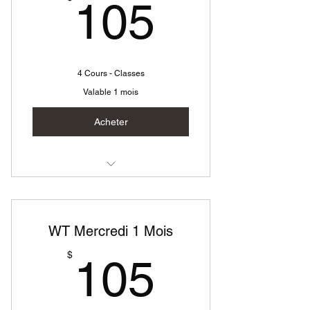
105$
105
4 Cours - Classes
Valable 1 mois
Acheter
Westy Technique Mardi
WT Mercredi 1 Mois
105$
$
105