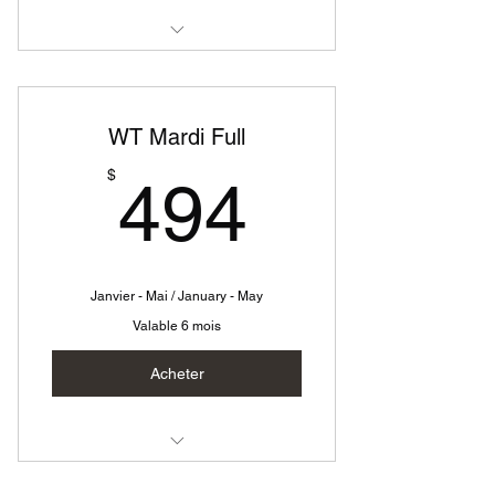
Westy Technique Mercredi
WT Mardi Full
494$
$
494
Janvier - Mai / January - May
Valable 6 mois
Acheter
Westy Technique Mardi