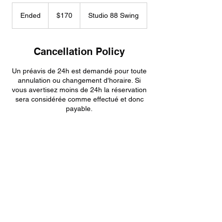
170
Canadian
Ended
E
$170
Studio 88 Swing
dollars
n
d
e
Cancellation Policy
d
Un préavis de 24h est demandé pour toute
annulation ou changement d'horaire. Si
vous avertisez moins de 24h la réservation
sera considérée comme effectué et donc
payable.
Contact Details
Evolution Swing, Rue Saint-Hubert,
Montreal, QC, Canada